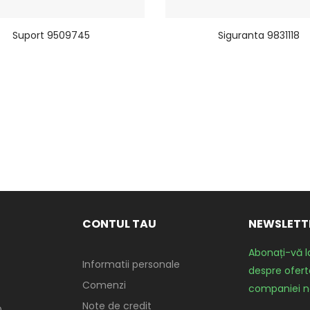
Suport 9509745
Siguranta 9831118
CONTUL TAU
NEWSLETT
Abonați-vă l
Informatii personale
despre oferte
Comenzi
companiei n
Note de credit