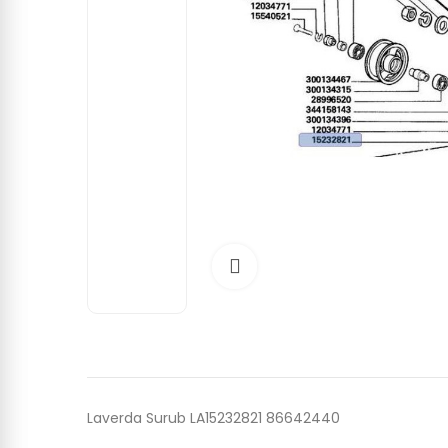
Click to enlarge
Laverda Surub LA15232821 86642440