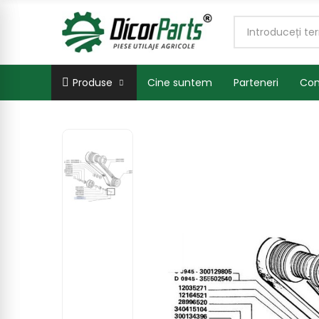
Produse
Cine suntem
Parteneri
Con