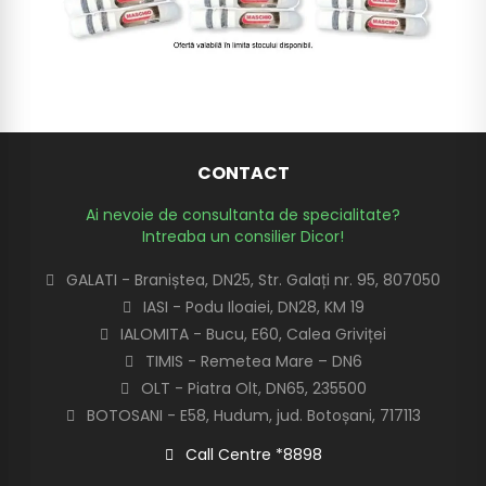
CONTACT
Ai nevoie de consultanta de specialitate?
Intreaba un consilier Dicor!
GALATI - Braniștea, DN25, Str. Galați nr. 95, 807050
IASI - Podu Iloaiei, DN28, KM 19
IALOMITA - Bucu, E60, Calea Griviței
TIMIS - Remetea Mare – DN6
OLT - Piatra Olt, DN65, 235500
BOTOSANI - E58, Hudum, jud. Botoșani, 717113
Call Centre *8898