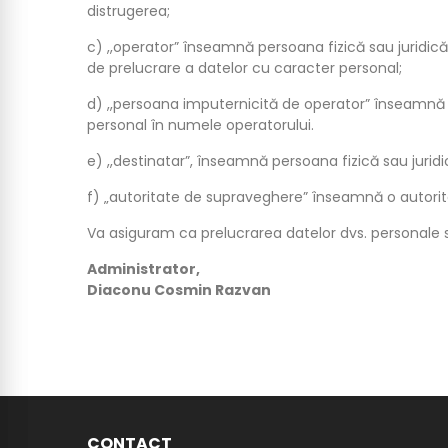
distrugerea;
c) ,,operator” înseamnă persoana fizică sau juridică
de prelucrare a datelor cu caracter personal;
d) ,,persoana imputernicită de operator” înseamnă p
personal în numele operatorului.
e) ,,destinatar”, înseamnă persoana fizică sau jurid
f) „autoritate de supraveghere” înseamnă o autorit
Va asiguram ca prelucrarea datelor dvs. personale s
Administrator,
Diaconu Cosmin Razvan
CONTACT