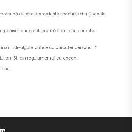
mpreună cu altele, stabilește scopurile și mijloacele
lt organism care prelucrează datele cu caracter
 îi sunt divulgate datele cu caracter personal…”
l art. 51” din regulamentul european.
peana.
ER