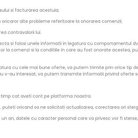
ului si facturarea acestuia;
 a oricaror alte probleme referitoare la onorarea comenzii;
ea contravalorii lui.
olecta si folosi unele informatii in legatura cu comportamentul 
or la comenzi si la conditiile in care au fost onorate acestea, 
ura cu cele mai bune oferte, va putem trimite prin orice tip de m
sau v-au interesat, va putem transmite informatii privind oferte s
 timp cat aveti cont pe platforma noastra.
. puteti oricand sa ne solicitati actualizarea, corectarea ori ste
e un an, datele cu caracter personal care va privesc vor fi sterse