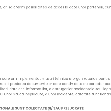
e, ori sa oferim posibilitatea de acces la date unor parteneri, cu
n care am implementat masuri tehnice si organizatorice pentru ind
zarea si predarea documentelor care contin date cu caracter pers
tatii datelor si informatiilor, a distrugerilor accidentale sau ilegal
unor situatii neplacute, a unor incidente, datorate functionarii 
RSONALE SUNT COLECTATE ŞI/ SAU PRELUCRATE