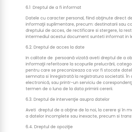
6.1 Dreptul de a fi informat
Datele cu caracter personal, fiind obţinute direct d
informaţii suplimentare, precum: destinatarii sau cat
dreptului de acces, de rectificare si stergere, la rest
intermediul acestui document sunteti informat in l
6.2. Dreptul de acces la date
In calitate de persoană vizată aveti dreptul de a ob
informaţii referitoare la scopurile prelucrării, categ
pentru care se preconizeaza ca vor fi stocate datele
semnata si înregistrată la registratura societatii. Î
electronică, sau printr-un serviciu de coresponden
termen de o luna de la data primirii cererii.
6.3. Dreptul de intervenţie asupra datelor
Aveti dreptul de a obţine de la noi, la cerere şi în 
a datelor incomplete sau inexacte, precum si tran
6.4. Dreptul de opoziţie