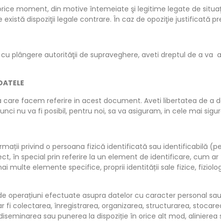
rice moment, din motive întemeiate şi legitime legate de situaţi
e există dispoziţii legale contrare. În caz de opoziţie justificată
 cu plângere autorităţii de supraveghere, aveti dreptul de a va a
 DATELE
la care facem referire in acest document. Aveti libertatea de a d
ci nu va fi posibil, pentru noi, sa va asiguram, in cele mai sigure c
mații privind o persoana fizică identificată sau identificabilă (p
ect, în special prin referire la un element de identificare, cum 
mai multe elemente specifice, proprii identității sale fizice, fizio
de operațiuni efectuate asupra datelor cu caracter personal sau
r fi colectarea, înregistrarea, organizarea, structurarea, stoca
, diseminarea sau punerea la dispoziție în orice alt mod, aliniere