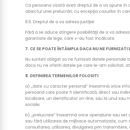
Ca persoana vizată aveti dreptul de a va opune în o
obiectul unei prelucrări, cu excepţia cazurilor în car
6.5. Dreptul de a va adresa justiţiei
Fără a se aduce atingere posibilităţii de a va adresa
garantate de lege, care v-au fost încălcate.
7. CE SE POATE ÎNTÂMPLA DACA NU NE FURNIZATI
Nu sunteti obligat sa ne furnizati datele personale 
daca nu ne oferiti datele pe care le-am solicitat, atun
8. DEFINIREA TERMENILOR FOLOSITI
a) ,,date cu caracter personal” înseamnă orice infor
persoană care poate fi identificată, direct sau indir
localizare, un identificator on-line, sau la unul sau 
sociale;
b) ,,prelucrare” înseamnă orice operațiune sau set 
sau fără utilizarea de mijloace automatizate, cum a
consultarea, utilizarea, divulgarea prin transmitere