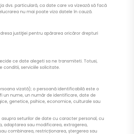
a dvs. particulară, ca date care va vizează să facă
 prelucrarea nu mai poate viza datele în cauză.
dresa justiţiei pentru apărarea oricăror drepturi
ecide ce date alegeti sa ne transmiteti. Totusi,
onditii, serviciile solicitate.
ersoana vizată); o persoană identificabilă este o
ar fi un nume, un număr de identificare, date de
logice, genetice, psihice, economice, culturale sau
 asupra seturilor de date cu caracter personal, cu
rea, adaptarea sau modificarea, extragerea,
a sau combinarea, restricționarea, ștergerea sau