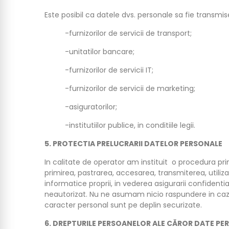
Este posibil ca datele dvs. personale sa fie transmis
-furnizorilor de servicii de transport;
-unitatilor bancare;
-furnizorilor de servicii IT;
-furnizorilor de servicii de marketing;
-asiguratorilor;
-institutiilor publice, in conditiile legii.
5. PROTECTIA PRELUCRARII DATELOR PERSONALE
In calitate de operator am instituit o procedura pri
primirea, pastrarea, accesarea, transmiterea, utili
informatice proprii, in vederea asigurarii confidentiali
neautorizat. Nu ne asumam nicio raspundere in cazul 
caracter personal sunt pe deplin securizate.
6. DREPTURILE PERSOANELOR ALE CĂROR DATE PE