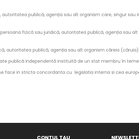
, autoritatea publică, agenția sau alt organism care, singur sau i
ersoana fizică sau juridică, autoritatea publică, agenția sau a
ică, autoritatea publică, agenția sau alt organism căreia (căruia)
ate publică independentă instituită de un stat membru în temeiu
e face in stricta concordanta cu legislatia interna si cea euro
CONTUL TAU
NEWSLETT