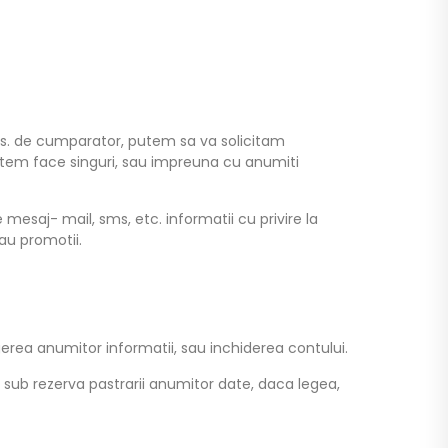
dvs. de cumparator, putem sa va solicitam
putem face singuri, sau impreuna cu anumiti
esaj- mail, sms, etc. informatii cu privire la
au promotii.
rgerea anumitor informatii, sau inchiderea contului.
, sub rezerva pastrarii anumitor date, daca legea,