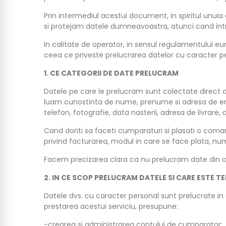
Prin intermediul acestui document, in spiritul unui
si protejam datele dumneavoastra, atunci cand intrat
In calitate de operator, in sensul regulamentului e
ceea ce priveste prelucrarea datelor cu caracter p
1. CE CATEGORII DE DATE PRELUCRAM
Datele pe care le prelucram sunt colectate direct de
luam cunostinta de nume, prenume si adresa de emai
telefon, fotografie, data nasterii, adresa de livrare, 
Cand doriti sa faceti cumparaturi si plasati o coman
privind facturarea, modul in care se face plata, nu
Facem precizarea clara ca nu prelucram date din cat
2. IN CE SCOP PRELUCRAM DATELE SI CARE ESTE T
Datele dvs. cu caracter personal sunt prelucrate in sc
prestarea acestui serviciu, presupune:
-crearea si administrarea contului de cumparator;