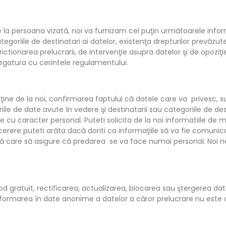
e la persoana vizată, noi va furnizam cel puţin următoarele inform
egoriile de destinatari ai datelor, existenţa drepturilor prevăzut
rictionarea prelucrarii, de intervenţie asupra datelor şi de opoziţie
egatura cu cerintele regulamentului.
ţine de la noi, confirmarea faptului că datele care va privesc, su
oriile de date avute în vedere şi destinatarii sau categoriile de d
 cu caracter personal. Puteti solicita de la noi informatiile de m
n cerere puteti arăta dacă doriti ca informaţiile să va fie comuni
ţă care să asigure că predarea se va face numai personal. Noi n
mod gratuit, rectificarea, actualizarea, blocarea sau ştergerea da
sformarea în date anonime a datelor a căror prelucrare nu este