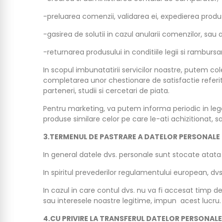
-preluarea comenzii, validarea ei, expedierea produs
-gasirea de solutii in cazul anularii comenzilor, sau
-returnarea produsului in conditiile legii si rambursar
In scopul imbunatatirii servicilor noastre, putem c
completarea unor chestionare de satisfactie referit
parteneri, studii si cercetari de piata.
Pentru marketing, va putem informa periodic in legat
produse similare celor pe care le-ati achizitionat, 
3.TERMENUL DE PASTRARE A DATELOR PERSONALE
In general datele dvs. personale sunt stocate atata
In spiritul prevederilor regulamentului european, dvs
In cazul in care contul dvs. nu va fi accesat timp d
sau interesele noastre legitime, impun acest lucru.
4.CU PRIVIRE LA TRANSFERUL DATELOR PERSONALE