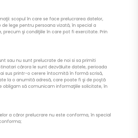
aţii: scopul în care se face prelucrarea datelor,
e de lege pentru persoana vizată, în special a
, precum şi condiţiile în care pot fi exercitate. Prin
nt sau nu sunt prelucrate de noi si sa primiti
estinatari cărora le sunt dezvăluite datele, perioada
ai sus printr-o cerere întocmită în formă scrisă,
cate la o anumită adresă, care poate fi şi de poştă
e obligam să comunicam informaţiile solicitate, în
telor a căror prelucrare nu este conforma, în special
 conforma;