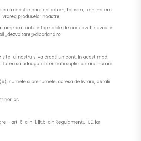
 despre modul in care colectam, folosim, transmitem
livrarea produselor noastre.
 furnizam toate informatiile de care aveti nevoie in
l ,,dezvoltare@dicorland.ro”
 site-ul nostru si va creati un cont. In acest mod
litatea sa adaugati informatii suplimentare: numar
e), numele si prenumele, adresa de livrare, detalii
inorilor.
art. 6, alin. 1, lit.b, din Regulamentul UE, iar