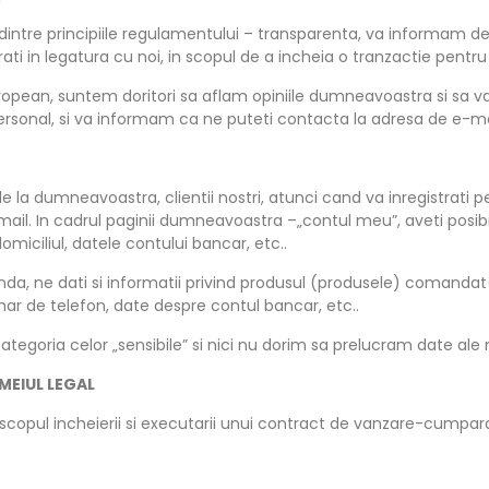
a dintre principiile regulamentului – transparenta, va informam
i in legatura cu noi, in scopul de a incheia o tranzactie pentru 
uropean, suntem doritori sa aflam opiniile dumneavoastra si sa va
ersonal, si va informam ca ne puteti contacta la adresa de e-mai
 la dumneavoastra, clientii nostri, atunci cand va inregistrati pe
l. In cadrul paginii dumneavoastra –„contul meu”, aveti posibi
domiciliul, datele contului bancar, etc..
da, ne dati si informatii privind produsul (produsele) comandat(
mar de telefon, date despre contul bancar, etc..
egoria celor „sensibile” si nici nu dorim sa prelucram date ale m
EMEIUL LEGAL
opul incheierii si executarii unui contract de vanzare-cumparare – 