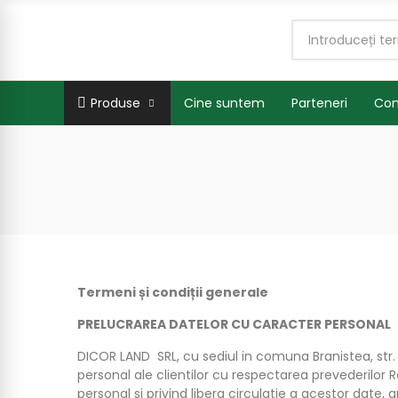
Produse
Cine suntem
Parteneri
Con
Termeni și condiții generale
PRELUCRAREA DATELOR CU CARACTER PERSONAL
DICOR LAND SRL, cu sediul in comuna Branistea, str. G
personal ale clientilor cu respectarea prevederilor 
personal si privind libera circulatie a acestor date, a