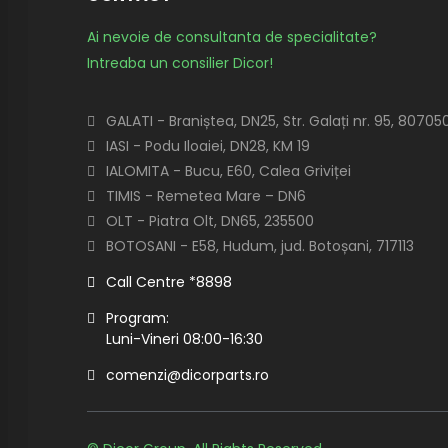
Ai nevoie de consultanta de specialitate?
Intreaba un consilier Dicor!
GALATI - Braniștea, DN25, Str. Galați nr. 95, 80705
IASI - Podu Iloaiei, DN28, KM 19
IALOMITA - Bucu, E60, Calea Griviței
TIMIS - Remetea Mare – DN6
OLT - Piatra Olt, DN65, 235500
BOTOSANI - E58, Hudum, jud. Botoșani, 717113
Call Centre *8898
Program:
Luni-Vineri 08:00-16:30
comenzi@dicorparts.ro