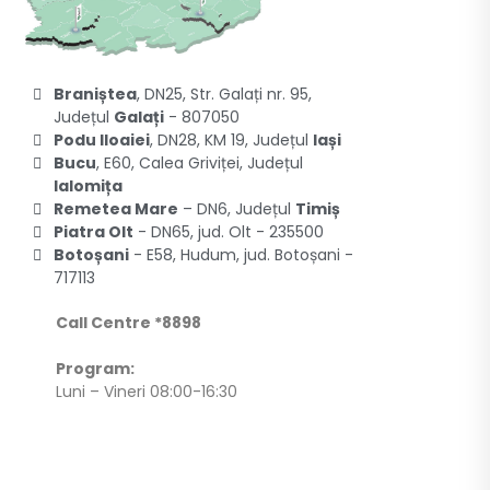
Braniștea
, DN25, Str. Galați nr. 95,
Județul
Galați
- 807050
Podu Iloaiei
, DN28, KM 19, Județul
Iași
Bucu
, E60, Calea Griviței, Județul
Ialomița
Remetea Mare
– DN6, Județul
Timiș
Piatra Olt
- DN65, jud. Olt - 235500
Botoșani
- E58, Hudum, jud. Botoșani -
717113
Call Centre *8898
Program:
Luni – Vineri 08:00-16:30