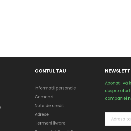
CONTUL TAU
NEWSLETT
Abonați-vă l
Informatii personale
despre oferte
Comenzi
companiei n
Note de credit
0
Adrese
Termeni livrare