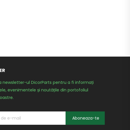
ER
a newsletter-ul DicorParts pentru a fi informați
le, evenimentele și noutățile din portofoliul
oastre.
Aboneaza-te