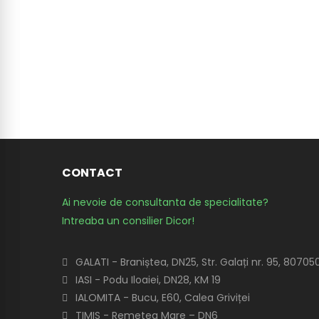
CONTACT
Ai nevoie de consultanta de specialitate?
Intreaba un consilier Dicor!
GALATI - Braniștea, DN25, Str. Galați nr. 95, 80705
IASI - Podu Iloaiei, DN28, KM 19
IALOMITA - Bucu, E60, Calea Griviței
TIMIS - Remetea Mare – DN6