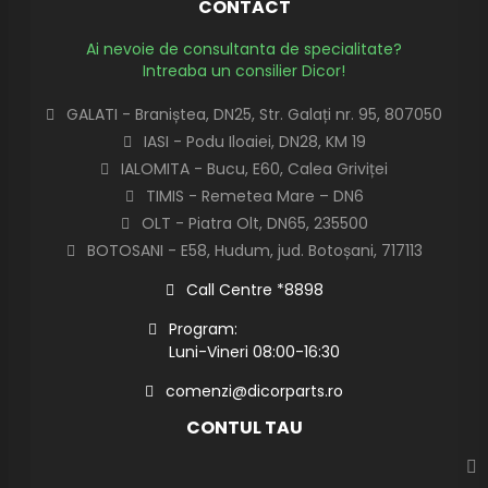
CONTACT
Ai nevoie de consultanta de specialitate?
Intreaba un consilier Dicor!
GALATI - Braniștea, DN25, Str. Galați nr. 95, 807050
IASI - Podu Iloaiei, DN28, KM 19
IALOMITA - Bucu, E60, Calea Griviței
TIMIS - Remetea Mare – DN6
OLT - Piatra Olt, DN65, 235500
BOTOSANI - E58, Hudum, jud. Botoșani, 717113
Call Centre *8898
Program:
Luni-Vineri 08:00-16:30
comenzi@dicorparts.ro
CONTUL TAU