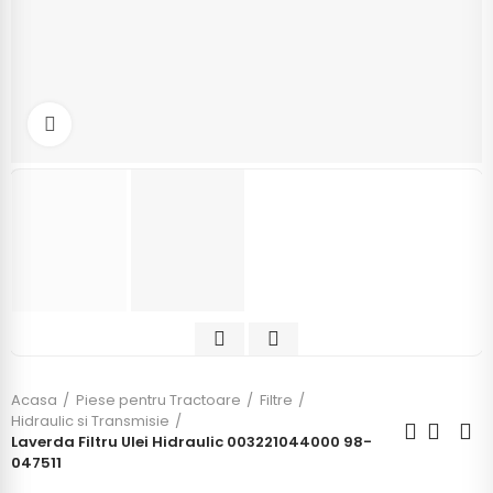
Click to enlarge
Acasa
Piese pentru Tractoare
Filtre
Hidraulic si Transmisie
Laverda Filtru Ulei Hidraulic 003221044000 98-
047511