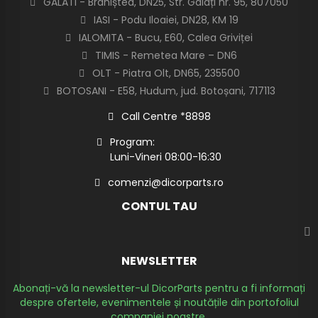
GALATI - Braniștea, DN25, Str. Galați nr. 95, 807050
IASI - Podu Iloaiei, DN28, KM 19
IALOMITA - Bucu, E60, Calea Griviței
TIMIS - Remetea Mare – DN6
OLT - Piatra Olt, DN65, 235500
BOTOSANI - E58, Hudum, jud. Botoșani, 717113
Call Centre *8898
Program:
Luni-Vineri 08:00-16:30
comenzi@dicorparts.ro
CONTUL TAU
NEWSLETTER
Abonați-vă la newsletter-ul DicorParts pentru a fi informați
despre ofertele, evenimentele și noutățile din portofoliul
companiei noastre.