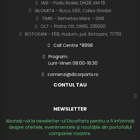
IASI - Podu Iloaiei, DN28, KM 19
IALOMITA - Bucu, E60, Calea Griviței
TIMIS - Remetea Mare – DN6
OLT - Piatra Olt, DN65, 235500
BOTOSANI - E58, Hudum, jud. Botoșani, 717113
Call Centre *8898
Program:
Luni-Vineri 08:00-16:30
comenzi@dicorparts.ro
CONTUL TAU
NEWSLETTER
Abonați-vă la newsletter-ul DicorParts pentru a fi informați
despre ofertele, evenimentele și noutățile din portofoliul
companiei noastre.