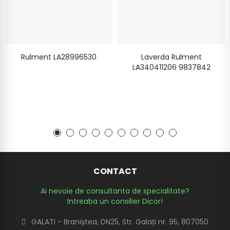
Rulment LA28996530
Laverda Rulment
LA340411206 9837842
CONTACT
Ai nevoie de consultanta de specialitate?
Intreaba un consilier Dicor!
GALATI - Braniștea, DN25, Str. Galați nr. 95, 807050