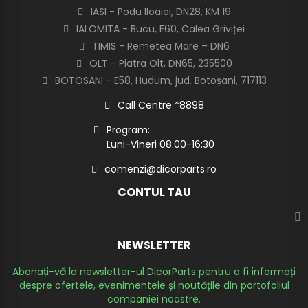
IASI - Podu Iloaiei, DN28, KM 19
IALOMITA - Bucu, E60, Calea Griviței
TIMIS - Remetea Mare – DN6
OLT - Piatra Olt, DN65, 235500
BOTOSANI - E58, Hudum, jud. Botoșani, 717113
Call Centre *8898
Program:
Luni-Vineri 08:00-16:30
comenzi@dicorparts.ro
CONTUL TAU
NEWSLETTER
Abonați-vă la newsletter-ul DicorParts pentru a fi informați
despre ofertele, evenimentele și noutățile din portofoliul
companiei noastre.