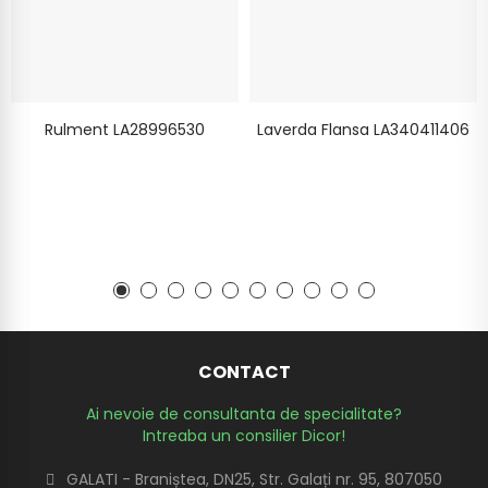
Rulment LA28996530
Laverda Flansa LA340411406
CONTACT
Ai nevoie de consultanta de specialitate?
Intreaba un consilier Dicor!
GALATI - Braniștea, DN25, Str. Galați nr. 95, 807050