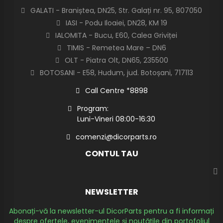
GALATI - Braniștea, DN25, Str. Galați nr. 95, 807050
IASI - Podu Iloaiei, DN28, KM 19
IALOMITA - Bucu, E60, Calea Griviței
TIMIS - Remetea Mare – DN6
OLT - Piatra Olt, DN65, 235500
BOTOSANI - E58, Hudum, jud. Botoșani, 717113
Call Centre *8898
Program:
Luni-Vineri 08:00-16:30
comenzi@dicorparts.ro
CONTUL TAU
NEWSLETTER
Abonați-vă la newsletter-ul DicorParts pentru a fi informați
despre ofertele, evenimentele și noutățile din portofoliul