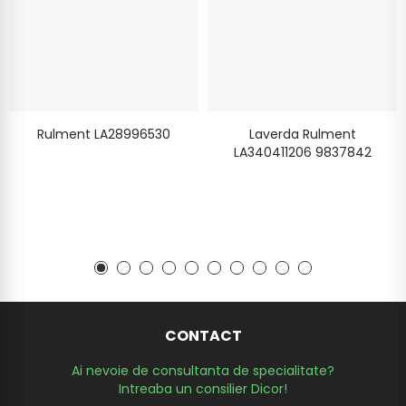
Rulment LA28996530
Laverda Rulment
LA340411206 9837842
CONTACT
Ai nevoie de consultanta de specialitate?
Intreaba un consilier Dicor!