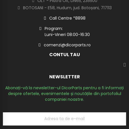
OLT - Piatra Olt, DN65, 235500
BOTOSANI - E58, Hudum, jud. Botoșani, 717113
Call Centre *8898
Program:
Luni-Vineri 08:00-16:30
comenzi@dicorparts.ro
CONTUL TAU
NEWSLETTER
Abonați-vă la newsletter-ul DicorParts pentru a fi informați
despre ofertele, evenimentele și noutățile din portofoliul
companiei noastre.