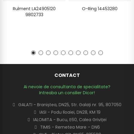
Rulment LA24905120
O-Ring 14453280
9802733
CONTACT
Ai nevoie de consultanta de specialitate?
Intreaba un consilier Dicor!
GALATI - Braniștea, DN25, Str. Galați nr. 95, 807050
IASI - Podu Iloaiei, DN28, KM 19
IALOMITA - Bucu, E60, Calea Griviței
TIMIS - Remetea Mare – DN6