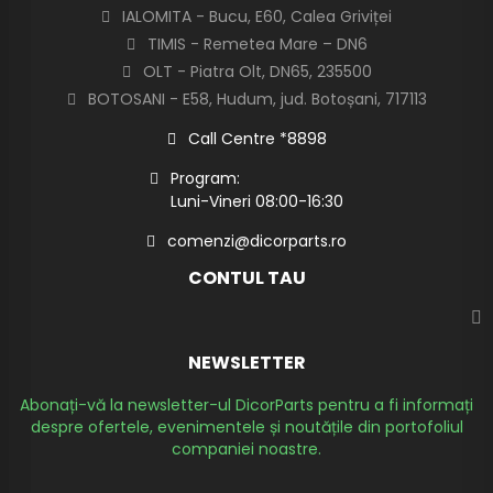
IALOMITA - Bucu, E60, Calea Griviței
TIMIS - Remetea Mare – DN6
OLT - Piatra Olt, DN65, 235500
BOTOSANI - E58, Hudum, jud. Botoșani, 717113
Call Centre *8898
Program:
Luni-Vineri 08:00-16:30
comenzi@dicorparts.ro
CONTUL TAU
NEWSLETTER
Abonați-vă la newsletter-ul DicorParts pentru a fi informați
despre ofertele, evenimentele și noutățile din portofoliul
companiei noastre.