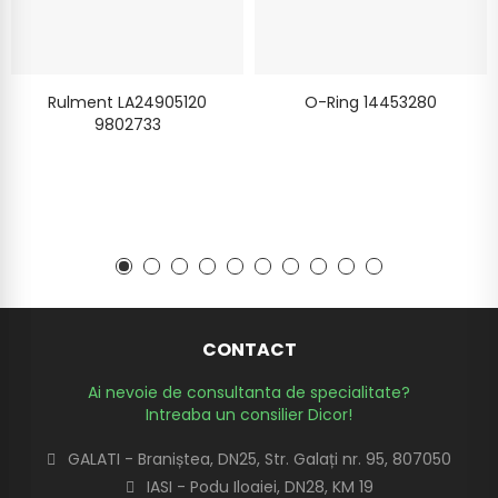
Rulment LA24905120
O-Ring 14453280
9802733
CONTACT
Ai nevoie de consultanta de specialitate?
Intreaba un consilier Dicor!
GALATI - Braniștea, DN25, Str. Galați nr. 95, 807050
IASI - Podu Iloaiei, DN28, KM 19