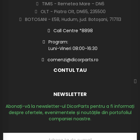
TIMIS - Remetea Mare – DN6
OLT - Piatra Olt, DN65, 235500
BOTOSANI - E58, Hudum, jud. Botoșani, 717113
Call Centre *8898
Program:
Luni-Vineri 08:00-16:30
comenzi@dicorparts.ro
CONTUL TAU
NEWSLETTER
Abonați-vă la newsletter-ul DicorParts pentru a fi informați
despre ofertele, evenimentele și noutățile din portofoliul
companiei noastre.