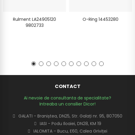
Rulment LA24905120
O-Ring 14453280
9802733
CONTACT
Ai nevoie de consultanta de specialitate?
Intreaba un consilier Dicor!
GALATI - Braniștea, DN25, Str. Galați nr. 95, 807050
IASI - Podu Iloaiei, DN28, KM 19
IALOMITA - Bucu, E60, Calea Griviței