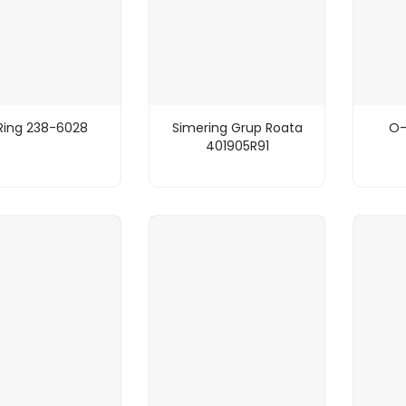
Ring 238-6028
Simering Grup Roata
O-
401905R91