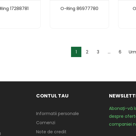
Ring 17288781
O-Ring 86977780
O
1
2
3
…
6
Urm
CONTUL TAU
NEWSLETT
Abonați-vă l
Informatii personale
despre oferte
Comenzi
companiei n
Note de credit
0