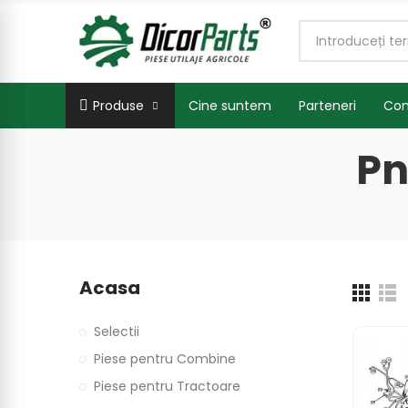
Produse
Cine suntem
Parteneri
Con
Pn
Acasa
Selectii
Piese pentru Combine
Piese pentru Tractoare