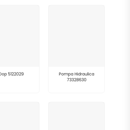
Dop 5122029
Pompa Hidraulica
73328630