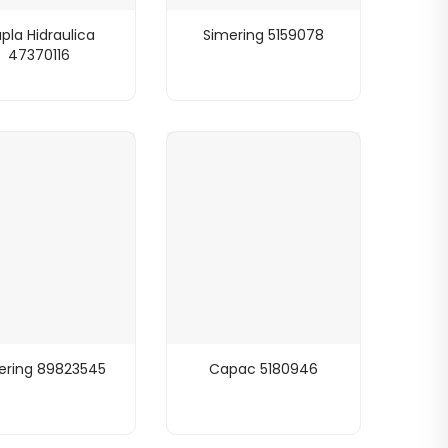
pla Hidraulica
Simering 5159078
47370116
ering 89823545
Capac 5180946