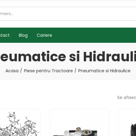
tact
Blog
Cariere
eumatice si Hidraul
Acasa
Piese pentru Tractoare
Pneumatice si Hidraulice
Se afise