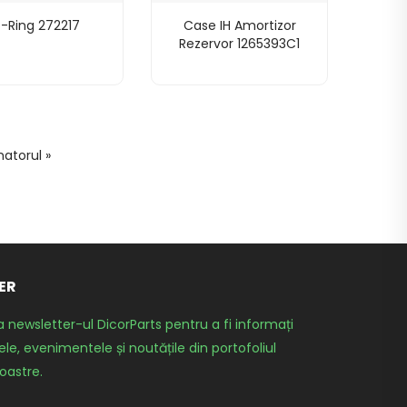
-Ring 272217
Case IH Amortizor
Rezervor 1265393C1
atorul »
ER
a newsletter-ul DicorParts pentru a fi informați
le, evenimentele și noutățile din portofoliul
oastre.