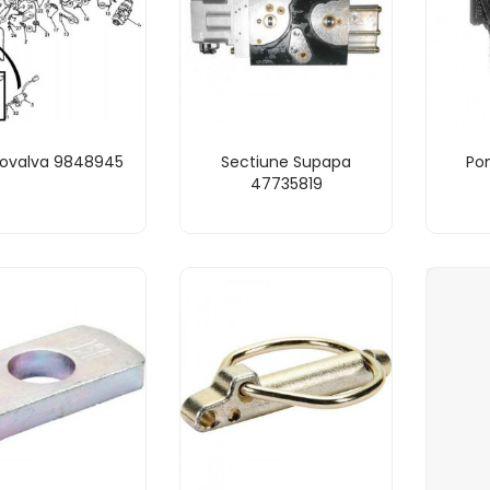
rovalva 9848945
Sectiune Supapa
Po
47735819