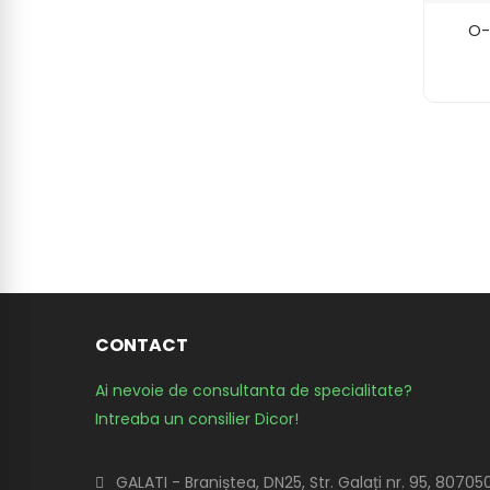
O-
CONTACT
Ai nevoie de consultanta de specialitate?
Intreaba un consilier Dicor!
GALATI - Braniștea, DN25, Str. Galați nr. 95, 80705