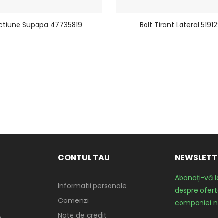
ctiune Supapa 47735819
Bolt Tirant Lateral 5191
CONTUL TAU
NEWSLETT
Abonați-vă l
Informatii personale
despre oferte
Comenzi
companiei n
Note de credit