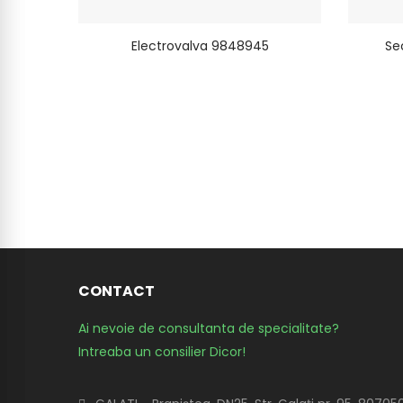
Electrovalva 9848945
Se
CONTACT
Ai nevoie de consultanta de specialitate?
Intreaba un consilier Dicor!