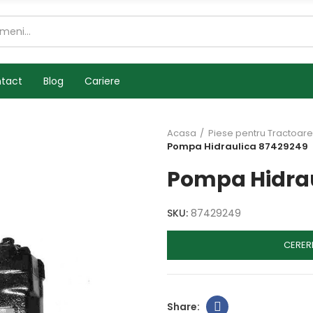
tact
Blog
Cariere
Acasa
Piese pentru Tractoare
Pompa Hidraulica 87429249
Pompa Hidrau
SKU:
87429249
CERER