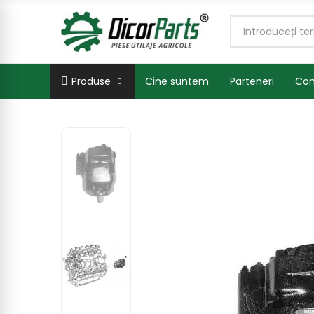
Produse
Cine suntem
Parteneri
Con