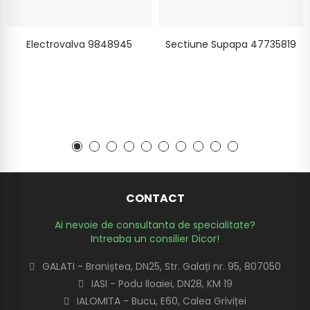
Electrovalva 9848945
Sectiune Supapa 47735819
CONTACT
Ai nevoie de consultanta de specialitate?
Intreaba un consilier Dicor!
GALATI - Braniștea, DN25, Str. Galați nr. 95, 807050
IASI - Podu Iloaiei, DN28, KM 19
IALOMITA - Bucu, E60, Calea Griviței