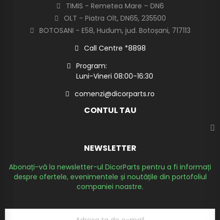
TIMIS - Remetea Mare – DN6
OLT - Piatra Olt, DN65, 235500
BOTOSANI - E58, Hudum, jud. Botoșani, 717113
Call Centre *8898
Program:
Luni-Vineri 08:00-16:30
comenzi@dicorparts.ro
CONTUL TAU
NEWSLETTER
Abonați-vă la newsletter-ul DicorParts pentru a fi informați
despre ofertele, evenimentele și noutățile din portofoliul
companiei noastre.