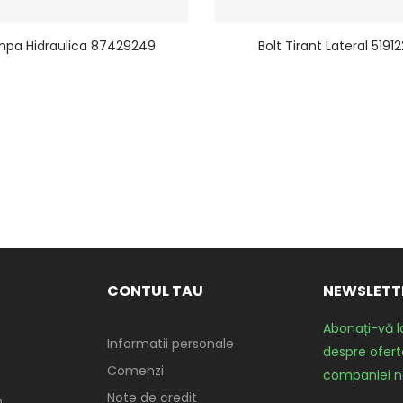
pa Hidraulica 87429249
Bolt Tirant Lateral 5191
CONTUL TAU
NEWSLETT
Abonați-vă l
Informatii personale
despre oferte
Comenzi
companiei n
Note de credit