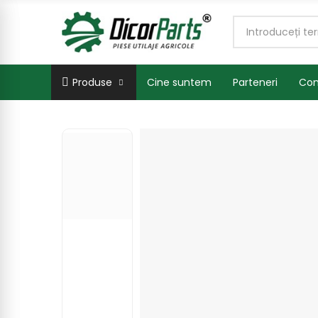
Produse
Cine suntem
Parteneri
Con